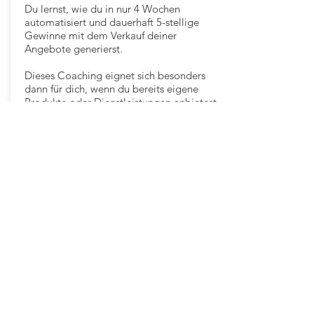
Du lernst, wie du in nur 4 Wochen
automatisiert und dauerhaft 5-stellige
Gewinne mit dem Verkauf deiner
Angebote generierst.
Dieses Coaching eignet sich besonders
dann für dich, wenn du bereits eigene
Produkte oder Dienstleistungen anbietest
und diese besser und schneller verkaufen
möchtest.
Jetzt kaufen