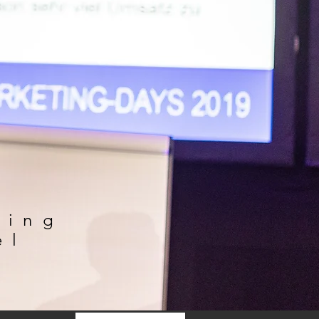
ting
el