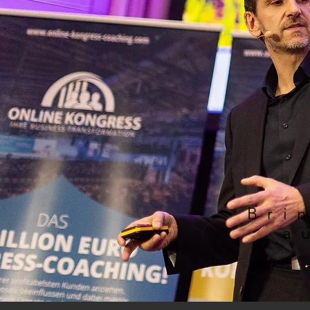
Bri
a