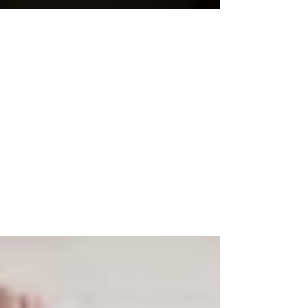
16. Nov. 2020
2 Min. Lesezeit
Die 10 Geheimnisse
glücklicher Menschen
Wählen Sie einen Untertitel für Ihren Beitrag,
der den Beitragsinhalt kurz zusammenfasst
und Ihre Leser zum Weiterlesen motiviert....